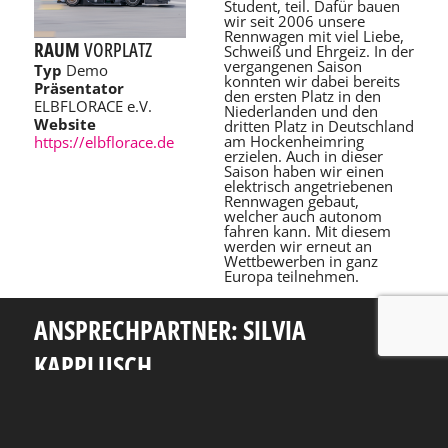
Student, teil. Dafür bauen
wir seit 2006 unsere
Rennwagen mit viel Liebe,
RAUM
VORPLATZ
Schweiß und Ehrgeiz. In der
vergangenen Saison
Typ
Demo
konnten wir dabei bereits
Präsentator
den ersten Platz in den
ELBFLORACE e.V.
Niederlanden und den
Website
dritten Platz in Deutschland
am Hockenheimring
https://elbflorace.de
erzielen. Auch in dieser
Saison haben wir einen
elektrisch angetriebenen
Rennwagen gebaut,
welcher auch autonom
fahren kann. Mit diesem
werden wir erneut an
Wettbewerben in ganz
Europa teilnehmen.
ANSPRECHPARTNER: SILVIA
KAPPLUSCH
Telefon: +49 351 463 38465
E-Mail: silvia.kapplusch@tu-dresden.de
Andreas-Pfitzmann-Bau
Nöthnitzer Str. 46
01187
Dresden