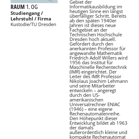
Gebiet der
RAUM
1. OG
Informatikausbildung im
heutigen Sinne ein längst
Studiengang /
überfälliger Schritt. Bereits
Lehrstuhl / Firma
ab den späten 1940er
Kustodie/TU Dresden
Jahren ist dieses neue
Fachgebiet an der
Technischen Hochschule
Dresden hoch aktuell.
Gefördert durch den
anerkannten Professor für
angewandte Mathematik
Friedrich Adolf Willers wird
1956 das Institut für
Maschinelle Rechentechnik
(IMR) eingerichtet. Der
Leiter des IMR Professor
Nikolaus Joachim Lehmann
und seine Mitarbeiter
entwickeln – angeregt
durch den US-
amerikanischen
Universalrechner ENIAC
(1946) – eine eigene
Rechenautomatenreihe.
Den Höhepunkt dieser
Entwicklung bildet ab 1963
der damals
außerordentlich kleine und
kompakte Rechenautomat