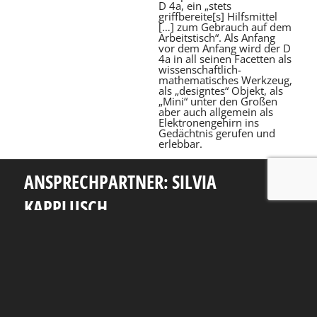
D 4a, ein „stets
griffbereite[s] Hilfsmittel
[…] zum Gebrauch auf dem
Arbeitstisch“. Als Anfang
vor dem Anfang wird der D
4a in all seinen Facetten als
wissenschaftlich-
mathematisches Werkzeug,
als „designtes“ Objekt, als
„Mini“ unter den Großen
aber auch allgemein als
Elektronengehirn ins
Gedächtnis gerufen und
erlebbar.
ANSPRECHPARTNER: SILVIA
KAPPLUSCH
Telefon: +49 351 463 38465
E-Mail: silvia.kapplusch@tu-dresden.de
Andreas-Pfitzmann-Bau
Nöthnitzer Str. 46
01187
Dresden
Rückblick
Fakultät Informatik
TU Dresden
Impressum
Datenschutzerklärung
Erklärung zur Barrierefreiheit