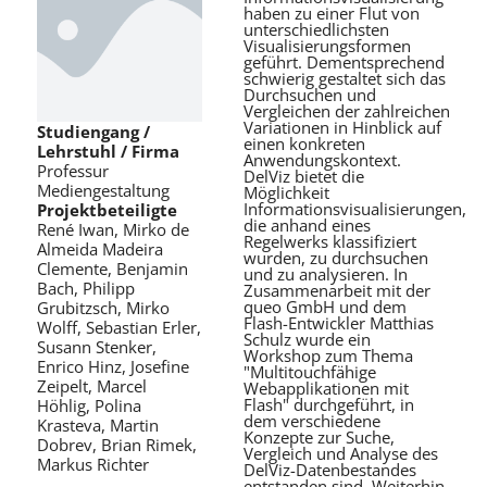
haben zu einer Flut von
unterschiedlichsten
Visualisierungsformen
geführt. Dementsprechend
schwierig gestaltet sich das
Durchsuchen und
Vergleichen der zahlreichen
Variationen in Hinblick auf
Studiengang /
einen konkreten
Lehrstuhl / Firma
Anwendungskontext.
Professur
DelViz bietet die
Mediengestaltung
Möglichkeit
Informationsvisualisierungen,
Projektbeteiligte
die anhand eines
René Iwan, Mirko de
Regelwerks klassifiziert
Almeida Madeira
wurden, zu durchsuchen
Clemente, Benjamin
und zu analysieren. In
Bach, Philipp
Zusammenarbeit mit der
queo GmbH und dem
Grubitzsch, Mirko
Flash-Entwickler Matthias
Wolff, Sebastian Erler,
Schulz wurde ein
Susann Stenker,
Workshop zum Thema
Enrico Hinz, Josefine
"Multitouchfähige
Zeipelt, Marcel
Webapplikationen mit
Flash" durchgeführt, in
Höhlig, Polina
dem verschiedene
Krasteva, Martin
Konzepte zur Suche,
Dobrev, Brian Rimek,
Vergleich und Analyse des
Markus Richter
DelViz-Datenbestandes
entstanden sind. Weiterhin