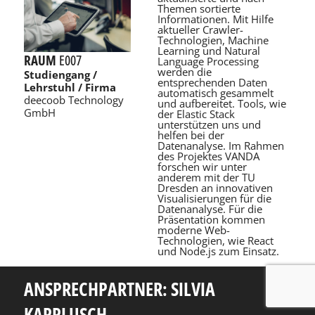
Themen sortierte
Informationen. Mit Hilfe
aktueller Crawler-
Technologien, Machine
Learning und Natural
RAUM
E007
Language Processing
werden die
Studiengang /
entsprechenden Daten
Lehrstuhl / Firma
automatisch gesammelt
deecoob Technology
und aufbereitet. Tools, wie
GmbH
der Elastic Stack
unterstützen uns und
helfen bei der
Datenanalyse. Im Rahmen
des Projektes VANDA
forschen wir unter
anderem mit der TU
Dresden an innovativen
Visualisierungen für die
Datenanalyse. Für die
Präsentation kommen
moderne Web-
Technologien, wie React
und Node.js zum Einsatz.
ANSPRECHPARTNER: SILVIA
KAPPLUSCH