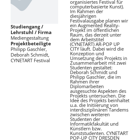
organisiertes Festival für
computerbasierte Kunst).
Im Rahmen der
diesjährigen
Festivalausgabe planen wir
ein Augmented Reality-
Studiengang /
Projekt im öffentlichen
Lehrstuhl / Firma
Raum, das derzeit unter
Mediengestaltung
dem Arbeitstitel
Projektbeteiligte
(CYNETART) AR-POP UP
CITY läuft. Dabei wird die
Philipp Gaschler,
Konzeption und
Deborah Schmidt,
Umsetzung des Projekts in
CYNETART Festival
Zusammenarbeit mit zwei
Studenten gestaltet:
Deborah Schmidt und
Philipp Gaschler, die im
Rahmen ihrer
Diplomarbeiten
ausgesuchte Aspekten des
Projekts untersuchen. Die
Idee des Projekts beinhaltet
u.a. die Initiierung von
interdisziplinären Tandems
zwischen weiteren
Studenten der
Informatikfakultät und
Künstlern bzw.
Kunststudenten. CYNETART
POP-UP CITY DRESDEN