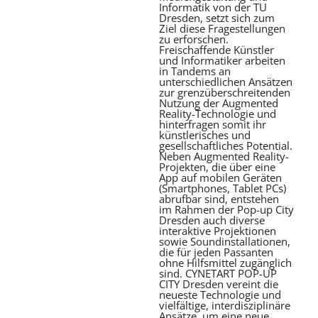
Informatik von der TU
Dresden, setzt sich zum
Ziel diese Fragestellungen
zu erforschen.
Freischaffende Künstler
und Informatiker arbeiten
in Tandems an
unterschiedlichen Ansätzen
zur grenzüberschreitenden
Nutzung der Augmented
Reality-Technologie und
hinterfragen somit ihr
künstlerisches und
gesellschaftliches Potential.
Neben Augmented Reality-
Projekten, die über eine
App auf mobilen Geräten
(Smartphones, Tablet PCs)
abrufbar sind, entstehen
im Rahmen der Pop-up City
Dresden auch diverse
interaktive Projektionen
sowie Soundinstallationen,
die für jeden Passanten
ohne Hilfsmittel zugänglich
sind. CYNETART POP-UP
CITY Dresden vereint die
neueste Technologie und
vielfältige, interdisziplinäre
Ansätze, um eine neue