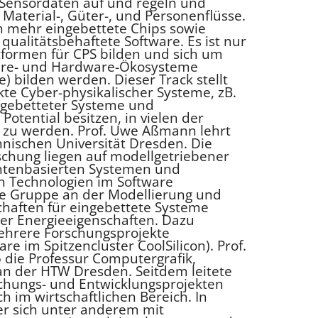
Sensordaten auf und regeln und
 Material-, Güter-, und Personenflüsse.
 mehr eingebettete Chips sowie
 qualitätsbehaftete Software. Es ist nur
attformen für CPS bilden und sich um
are- und Hardware-Ökosysteme
) bilden werden. Dieser Track stellt
te Cyber-physikalischer Systeme, zB.
ngebetteter Systeme und
Potential besitzen, in vielen der
 zu werden. Prof. Uwe Aßmann lehrt
nischen Universität Dresden. Die
chung liegen auf modellgetriebener
ntenbasierten Systemen und
 Technologien im Software
die Gruppe an der Modellierung und
schaften für eingebettete Systeme
 oder Energieeigenschaften. Dazu
ehrere Forschungsprojekte
re im Spitzencluster CoolSilicon). Prof.
 die Professur Computergrafik,
n der HTW Dresden. Seitdem leitete
rschungs- und Entwicklungsprojekten
 im wirtschaftlichen Bereich. In
 er sich unter anderem mit