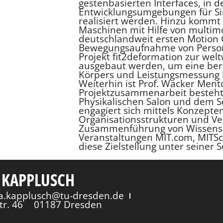
gestenbasierten Interfaces, in
Entwicklungsumgebungen für S
realisiert werden. Hinzu kommt
Maschinen mit Hilfe von multimo
deutschlandweit ersten Motion 
Bewegungsaufnahme von Persone
Projekt fit2deformation zur wel
ausgebaut werden, um eine be
Körpers und Leistungsmessung 
Weiterhin ist Prof. Wacker Mento
Projektzusammenarbeit besteh
Physikalischen Salon und dem S
engagiert sich mittels Konzept
Organisationsstrukturen und Ve
Zusammenführung von Wissensch
Veranstaltungen MIT.com, MITS
diese Zielstellung unter seiner 
 KAPPLUSCH
via.kapplusch@tu-dresden.de
tr. 46
01187 Dresden