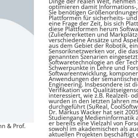
Dinge der realen Welt, nehmen 
optimieren damit Informations-,
Sie benötigen Größenordnungen
Plattformen für sicherheits- und
eine Frage der Zeit, bis sich Pl
diese Plattformen herum Softw
(Zuliefererketten und Markplätze
verschiedene Ansätze und Aspek
aus dem Gebiet der Robotik, ei
Sensoriknetzwerken vor, die das 
genannten Szenarien eingesetzt
Softwaretechnologie an der Tech
Schwerpunkte in Lehre und Fors
Softwareentwicklung, kompone
Anwendungen der semantischen
Engineering. Insbesondere ist 
Verifikation von Qualitätseigen
interessiert, wie z.B. Realzeit-
wurden in den letzten Jahren m
durchgeführt (SuReal, CoolSoftwa
Dr. Markus Wacker hat seit 2005
Studiengang Medieninformatik a
er bereits eine Vielzahl von Fo
n & Prof.
sowohl im akademischen als auch
aktuellen Projekten beschäftigt