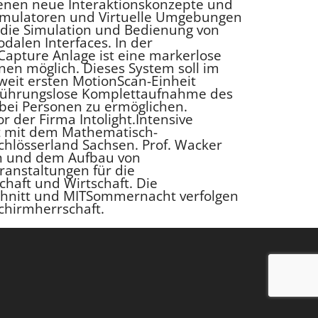
 denen neue Interaktionskonzepte und
imulatoren und Virtuelle Umgebungen
 die Simulation und Bedienung von
dalen Interfaces. In der
Capture Anlage ist eine markerlose
n möglich. Dieses System soll im
tweit ersten MotionScan-Einheit
rührungslose Komplettaufnahme des
bei Personen zu ermöglichen.
r der Firma Intolight.Intensive
t mit dem Mathematisch-
chlösserland Sachsen. Prof. Wacker
en und dem Aufbau von
ranstaltungen für die
aft und Wirtschaft. Die
chnitt und MITSommernacht verfolgen
Schirmherrschaft.