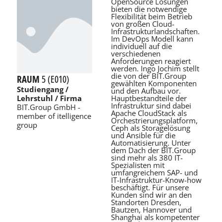
OpenSource Lösungen
bieten die notwendige
Flexibilität beim Betrieb
von großen Cloud-
Infrastrukturlandschaften.
Im DevOps Modell kann
individuell auf die
verschiedenen
Anforderungen reagiert
werden. Ingo Jochim stellt
die von der BIT.Group
RAUM
5 (E010)
gewählten Komponenten
Studiengang /
und den Aufbau vor.
Hauptbestandteile der
Lehrstuhl / Firma
Infrastruktur sind dabei
BIT.Group GmbH -
Apache CloudStack als
member of itelligence
Orchestrierungsplatform,
group
Ceph als Storagelösung
und Ansible für die
Automatisierung. Unter
dem Dach der BIT.Group
sind mehr als 380 IT-
Spezialisten mit
umfangreichem SAP- und
IT-Infrastruktur-Know-how
beschäftigt. Für unsere
Kunden sind wir an den
Standorten Dresden,
Bautzen, Hannover und
Shanghai als kompetenter