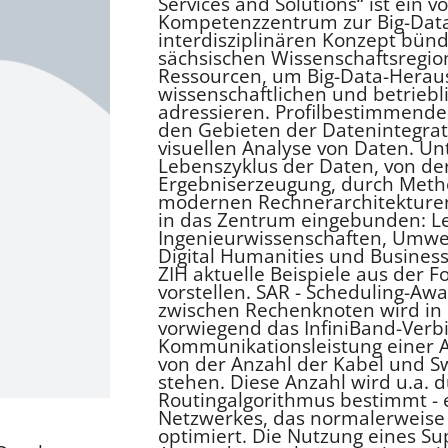
Services and Solutions“ ist ein
Kompetenzzentrum zur Big-Data
interdisziplinären Konzept bünd
sächsischen Wissenschaftsreg
Ressourcen, um Big-Data-Heraus
wissenschaftlichen und betrieb
adressieren. Profilbestimmende
den Gebieten der Datenintegrat
visuellen Analyse von Daten. Un
Lebenszyklus der Daten, von de
Ergebniserzeugung, durch Metho
modernen Rechnerarchitekturen
in das Zentrum eingebunden: L
Ingenieurwissenschaften, Umwel
Digital Humanities und Busines
ZIH aktuelle Beispiele aus der
vorstellen. SAR - Scheduling-A
zwischen Rechenknoten wird i
vorwiegend das InfiniBand-Verb
Kommunikationsleistung einer 
von der Anzahl der Kabel und Sw
stehen. Diese Anzahl wird u.a. 
Routingalgorithmus bestimmt - 
Netzwerkes, das normalerweise
optimiert. Die Nutzung eines 