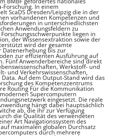
 vom BMBF gefördertes nationales
-Forschung. In einem
elt ScaDS Dresden/Leipzig die in der
ionen vorhandenen Kompetenzen und
forderungen in unterschiedlichsten
lichen Anwendungsfeldern zu
 Forschungsschwerpunkte liegen in
ion, der Wissensextraktion sowie der
terstützt wird der gesamte
r Datenerhebung bis zur
den zur effizienten Ausführung auf
. Fünf Anwenderbereiche sind direkt
ebenswissenschaften, Werkstoff- und
t- und Verkehrswissenschaften,
s Data. Auf dem Output-Stand wird das
 Forschung des Kompetenzzentrums
ware Routing Für die Kommunikation
n modernen Supercomputern
indungsnetzwerk eingesetzt. Die reale
Anwendung hängt dabei hauptsächlich
itche ab, die ihr zur Verfügung
durch die Qualität des verwendeten
einer Art Navigationssystem des
 auf maximalen globalen Durchsatz
Supercomputers durch mehrere