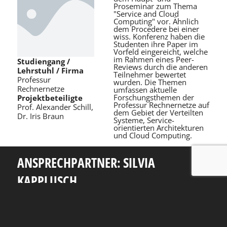
Proseminar zum Thema
"Service and Cloud
Computing" vor. Ähnlich
dem Procedere bei einer
wiss. Konferenz haben die
Studenten ihre Paper im
Vorfeld eingereicht, welche
im Rahmen eines Peer-
Studiengang /
Reviews durch die anderen
Lehrstuhl / Firma
Teilnehmer bewertet
Professur
wurden. Die Themen
Rechnernetze
umfassen aktuelle
Forschungsthemen der
Projektbeteiligte
Professur Rechnernetze auf
Prof. Alexander Schill,
dem Gebiet der Verteilten
Dr. Iris Braun
Systeme, Service-
orientierten Architekturen
und Cloud Computing.
ANSPRECHPARTNER: SILVIA
KAPPLUSCH
Telefon: +49 351 463 38465
E-Mail: silvia.kapplusch@tu-dresden.de
Andreas-Pfitzmann-Bau
Nöthnitzer Str. 46
01187
Dresden