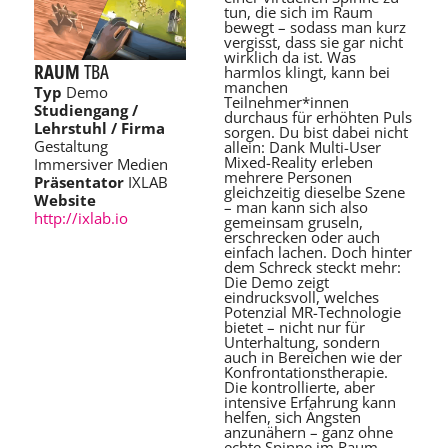
tun, die sich im Raum
bewegt – sodass man kurz
vergisst, dass sie gar nicht
wirklich da ist. Was
RAUM
TBA
harmlos klingt, kann bei
manchen
Typ
Demo
Teilnehmer*innen
Studiengang /
durchaus für erhöhten Puls
Lehrstuhl / Firma
sorgen. Du bist dabei nicht
Gestaltung
allein: Dank Multi-User
Mixed-Reality erleben
Immersiver Medien
mehrere Personen
Präsentator
IXLAB
gleichzeitig dieselbe Szene
Website
– man kann sich also
http://ixlab.io
gemeinsam gruseln,
erschrecken oder auch
einfach lachen. Doch hinter
dem Schreck steckt mehr:
Die Demo zeigt
eindrucksvoll, welches
Potenzial MR-Technologie
bietet – nicht nur für
Unterhaltung, sondern
auch in Bereichen wie der
Konfrontationstherapie.
Die kontrollierte, aber
intensive Erfahrung kann
helfen, sich Ängsten
anzunähern – ganz ohne
echte Spinne im Raum.