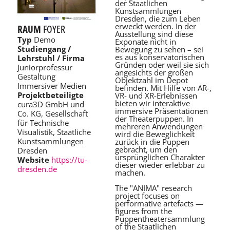
der Staatlichen
Kunstsammlungen
Dresden, die zum Leben
erweckt werden. In der
RAUM
FOYER
Ausstellung sind diese
Typ
Demo
Exponate nicht in
Studiengang /
Bewegung zu sehen – sei
es aus konservatorischen
Lehrstuhl / Firma
Gründen oder weil sie sich
Juniorprofessur
angesichts der großen
Gestaltung
Objektzahl im Depot
Immersiver Medien
befinden. Mit Hilfe von AR-,
Projektbeteiligte
VR- und XR-Erlebnissen
bieten wir interaktive
cura3D GmbH und
immersive Präsentationen
Co. KG, Gesellschaft
der Theaterpuppen. In
für Technische
mehreren Anwendungen
Visualistik, Staatliche
wird die Beweglichkeit
Kunstsammlungen
zurück in die Puppen
gebracht, um den
Dresden
ursprünglichen Charakter
Website
https://tu-
dieser wieder erlebbar zu
dresden.de
machen.
The "ANIMA" research
project focuses on
performative artefacts —
figures from the
Puppentheatersammlung
of the Staatlichen