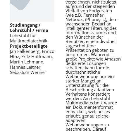
verzeichnen, nicht zuletzt
aufgrund der steigenden
Vielfalt von Endgeräten
(wie z.B. Fernseher,
Netbook, iPhone, ...), dem
wachsenden Bedarf an
Studiengang /
intelligenter Filterung des
Lehrstuhl / Firma
Informationsraumes und
Lehrstuhl für
den Wünschen der
Multimediatechnik
Benutzer, eine individuell
zugeschnittene
Projektbeteiligte
Präsentation geboten zu
Jan Falkenberg, Enrico
bekommen. Während
Hinz, Fritz Hoffmann,
große Projekte wie Amazon
Martin Lehmann,
dedizierte Lösungen
Hannes Leitner,
schaffen, kann für die
durchschnittliche
Sebastian Werner
Webanwendung nur ein
starker Mangel an
Unterstützung für die
Beschreibung adaptiven
Verhaltens konstatiert
werden. Am Lehrstuhl
Multimediatechnik wurde
ein Dokumentenformat
entwickelt, welches es
erlaubt, genau solche
adaptiven
Webanwendungen zu
beschreiben. Darauf