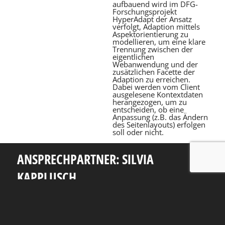
aufbauend wird im DFG-
Forschungsprojekt
HyperAdapt der Ansatz
verfolgt, Adaption mittels
Aspektorientierung zu
modellieren, um eine klare
Trennung zwischen der
eigentlichen
Webanwendung und der
zusätzlichen Facette der
Adaption zu erreichen.
Dabei werden vom Client
ausgelesene Kontextdaten
herangezogen, um zu
entscheiden, ob eine
Anpassung (z.B. das Ändern
des Seitenlayouts) erfolgen
soll oder nicht.
ANSPRECHPARTNER: SILVIA
KAPPLUSCH
Telefon: +49 351 463 38465
E-Mail: silvia.kapplusch@tu-dresden.de
Andreas-Pfitzmann-Bau
Nöthnitzer Str. 46
01187
Dresden