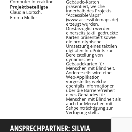
Computer Interaktion
Gebäude-Karten
präsentiert, welche
Projektbeteiligte
innerhalb des Projekts
Claudia Loitsch,
″AccessibleMaps″
Emma Müller
(www.accessiblemaps.de)
erzeugt wurden.
Diesbezüglich werden
einerseits taktil gedruckte
Karten präsentiert sowie
die prototypische
Umsetzung eines taktilen
digitalen InfoPoints zur
Bereitstellung von
dynamischen
Gebäudekarten für
Menschen mit Blindheit.
Andererseits wird eine
Web-Applikation
vorgestellte, welche
ebenfalls Informationen
über die Barrierefreiheit
eines Gebäudes für
Menschen mit Blindheit als
auch für Menschen mit
Sehbeinträchtigung zur
Verfügung stellt.
ANSPRECHPARTNER: SILVIA