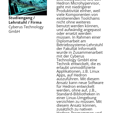
Hedron Microhypervisor,
geht mit niedrigerer
Produktivität einher, weil
viele Komponenten von
Studiengang /
existierenden Toolchains
nicht ohne weiteres
Lehrstuhl / Firma
benutzt werden können,
Cyberus Technology
und aufwändig angepasst
GmbH
oder ersetzt werden
müssen. In Rahmen einer
Diplomarbeit am
Betriebssysteme-Lehrstuhl
der Fakultät Informatik
wurde in Zusammenarbeit
mit der Cyberus
Technology GmbH eine
Technik entwickelt, die es
erlaubt unmodifizierte
Applikationen, z.B. Linux
Apps, auf Hedron
auszuführen. Mit diesem
Ansatz kann neue Software
für Hedron entwickelt
werden, ohne auf, z.B.,
Standard-Bibliotheken in
einer Linux-Umgebung
verzichten zu müssen. Mit
diesem Ansatz können,
zusätzlich zu nativen
Hedron-Programmen und