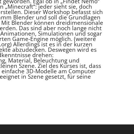
t geworden. Egal ob in „Findet Nemo“
 „Minecraft“: jeder sieht sie, doch
stellen. Dieser Workshop befasst sich
mm Blender und soll die Grundlagen
. Mit Blender können dreidimensionale
erden. Das sind aber noch lange nicht
 Animationen, Simulationen und sogar
ierten Game-Engine möglich. (weitere
rg) Allerdings ist es in der kurzen
spekte abzudecken. Deswegen wird es
ndkenntnisse drehen:
ng, Material, Beleuchtung und
leinen Szene. Ziel des Kurses ist, dass
an einfache 3D-Modelle am Computer
eignet in Szene gesetzt, für seine